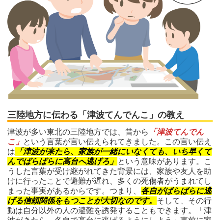
三陸地方に伝わる「津波てんでんこ」の教え
津波が多い東北の三陸地方では、昔から
「津波てんでん
こ」
という言葉が言い伝えられてきました。この言い伝え
は
「津波が来たら、家族が一緒にいなくても、いち早くて
んでばらばらに高台へ逃げろ」
という意味があります。こ
うした言葉が受け継がれてきた背景には、家族や友人を助
けに行ったことで避難が遅れ、多くの死傷者がうまれてし
まった事実があるからです。つまり、
各自がばらばらに逃
げる信頼関係をもつことが大切なのです。
そして、その行
動は自分以外の人の避難を誘発することもできます。「津