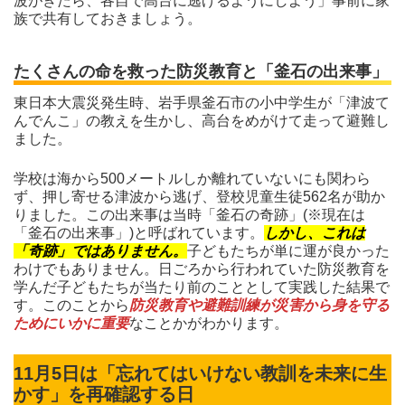
波がきたら、各自で高台に逃げるようにしよう」事前に家
族で共有しておきましょう。
たくさんの命を救った防災教育と「釜石の出来事」
東日本大震災発生時、岩手県釜石市の小中学生が「津波て
んでんこ」の教えを生かし、高台をめがけて走って避難し
ました。
学校は海から500メートルしか離れていないにも関わら
ず、押し寄せる津波から逃げ、登校児童生徒562名が助か
りました。この出来事は当時「釜石の奇跡」(※現在は
「釜石の出来事」)と呼ばれています。
しかし、これは
「奇跡」ではありません。
子どもたちが単に運が良かった
わけでもありません。日ごろから行われていた防災教育を
学んだ子どもたちが当たり前のこととして実践した結果で
す。このことから
防災教育や避難訓練が災害から身を守る
ためにいかに重要
なことかがわかります。
11月5日は「忘れてはいけない教訓を未来に生
かす」を再確認する日