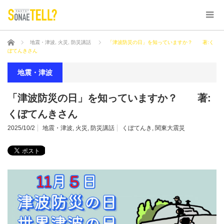
ホーム
地震・津波
,
火災
,
防災講話
「津波防災の日」を知っていますか？ 著:く
ぼてんきさん
地震・津波
「津波防災の日」を知っていますか？ 著:
くぼてんきさん
2025/10/2
地震・津波
,
火災
,
防災講話
くぼてんき
,
関東大震災