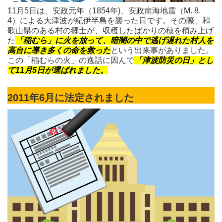
11月5日は、安政元年（1854年)、安政南海地震（M. 8.
4）による大津波が紀伊半島を襲った日です。その際、和
歌山県のある村の郷士が、収穫したばかりの穂を積み上げ
た
「稲むら」に火を放って、暗闇の中で逃げ遅れた村人を
高台に導き多くの命を救った
という出来事がありました。
この「稲むらの火」の逸話に因んで
「津波防災の日」とし
て11月5日が選ばれました。
2011年6月に法定されました