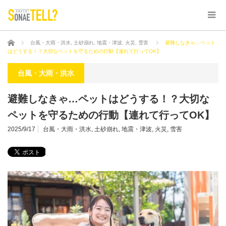
ホーム
台風・大雨・洪水
,
土砂崩れ
,
地震・津波
,
火災
,
雪害
避難しなきゃ…ペット
はどうする！？大切なペットを守るための行動【連れて行ってOK】
台風・大雨・洪水
避難しなきゃ…ペットはどうする！？大切な
ペットを守るための行動【連れて行ってOK】
2025/9/17
台風・大雨・洪水
,
土砂崩れ
,
地震・津波
,
火災
,
雪害