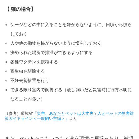
【 猫の場合】
ケージなどの中に入ることを嫌がらないように、日頃から慣ら
しておく
人や他の動物を怖がらないように慣らしておく
決められた場所で排泄ができるようにする
各種ワクチンを接種する
寄生虫を駆除する
不妊去勢措置を行う
できる限り室内で飼養する（放し飼いだと災害時に行方不明に
なることが多い）
（参考）環境省
「災害、あなたとペットは大丈夫？人とペットの災害対
策ガイドライン＜一般飼い主編＞」
より
また、ペットたちもいつもと違う環境に戸惑ったり、被災