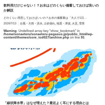
飲料用だけじゃない！？お水はどのくらい備蓄しておけば良いの
か解説
どのくらい用意しておけばいいの？お水の備蓄量は「大人で1日…
2026/7/13
台風・大雨・洪水
,
土砂崩れ
,
地震・津波
,
火災
,
雪害
Warning
: Undefined array key "show_bookmark" in
/home/sonaeteru/sonaeteru-pegasus.jp/public_html/wp-
content/themes/core_tcd027/archive.php
on line
91
「線状降水帯」はなぜ増えた？最近よく耳にする理由とは