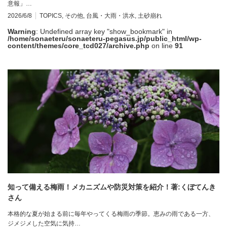
意報」…
2026/6/8
TOPICS
,
その他
,
台風・大雨・洪水
,
土砂崩れ
Warning
: Undefined array key "show_bookmark" in
/home/sonaeteru/sonaeteru-pegasus.jp/public_html/wp-
content/themes/core_tcd027/archive.php
on line
91
知って備える梅雨！メカニズムや防災対策を紹介！著:くぼてんき
さん
本格的な夏が始まる前に毎年やってくる梅雨の季節。恵みの雨である一方、
ジメジメした空気に気持…