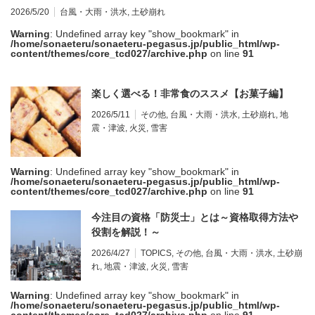
2026/5/20
台風・大雨・洪水
,
土砂崩れ
Warning
: Undefined array key "show_bookmark" in
/home/sonaeteru/sonaeteru-pegasus.jp/public_html/wp-
content/themes/core_tcd027/archive.php
on line
91
楽しく選べる！非常食のススメ【お菓子編】
2026/5/11
その他
,
台風・大雨・洪水
,
土砂崩れ
,
地
震・津波
,
火災
,
雪害
Warning
: Undefined array key "show_bookmark" in
/home/sonaeteru/sonaeteru-pegasus.jp/public_html/wp-
content/themes/core_tcd027/archive.php
on line
91
今注目の資格「防災士」とは～資格取得方法や
役割を解説！～
2026/4/27
TOPICS
,
その他
,
台風・大雨・洪水
,
土砂崩
れ
,
地震・津波
,
火災
,
雪害
Warning
: Undefined array key "show_bookmark" in
/home/sonaeteru/sonaeteru-pegasus.jp/public_html/wp-