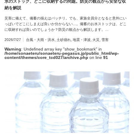
水のストック、どこに収納するの問題。防災の観点から安全な収
納を解説
災害に備えて、備蓄の揃えはバッチリ。でも、家族全員分となると意外にい
っぱいでどこにしまえば良いか分からない…。備蓄のお水ストックは、どこ
に収納すれば良いのでしょうか？防災の観点から解説します。…
2026/7/27
台風・大雨・洪水
,
土砂崩れ
,
地震・津波
,
火災
,
雪害
Warning
: Undefined array key "show_bookmark" in
/home/sonaeteru/sonaeteru-pegasus.jp/public_html/wp-
content/themes/core_tcd027/archive.php
on line
91