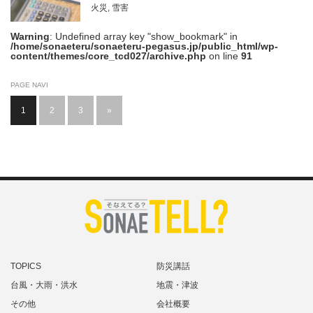
火災
,
雪害
Warning
: Undefined array key "show_bookmark" in
/home/sonaeteru/sonaeteru-pegasus.jp/public_html/wp-
content/themes/core_tcd027/archive.php
on line
91
PAGE NAVI
1
2
3
»
TOPICS
防災講話
台風・大雨・洪水
地震・津波
その他
会社概要