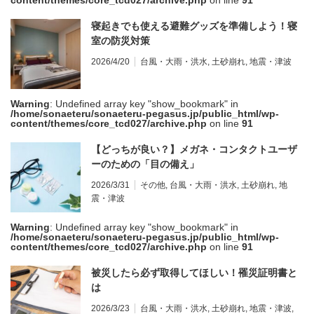
content/themes/core_tcd027/archive.php
on line
91
寝起きでも使える避難グッズを準備しよう！寝
室の防災対策
2026/4/20
台風・大雨・洪水
,
土砂崩れ
,
地震・津波
Warning
: Undefined array key "show_bookmark" in
/home/sonaeteru/sonaeteru-pegasus.jp/public_html/wp-
content/themes/core_tcd027/archive.php
on line
91
【どっちが良い？】メガネ・コンタクトユーザ
ーのための「目の備え」
2026/3/31
その他
,
台風・大雨・洪水
,
土砂崩れ
,
地
震・津波
Warning
: Undefined array key "show_bookmark" in
/home/sonaeteru/sonaeteru-pegasus.jp/public_html/wp-
content/themes/core_tcd027/archive.php
on line
91
被災したら必ず取得してほしい！罹災証明書と
は
2026/3/23
台風・大雨・洪水
,
土砂崩れ
,
地震・津波
,