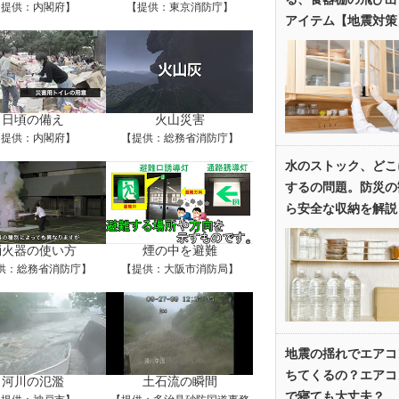
【提供：内閣府】
【提供：東京消防庁】
アイテム【地震対策
日頃の備え
火山災害
【提供：内閣府】
【提供：総務省消防庁】
水のストック、どこ
するの問題。防災の
ら安全な収納を解説
消火器の使い方
煙の中を避難
供：総務省消防庁】
【提供：大阪市消防局】
地震の揺れでエアコ
ちてくるの？エアコ
河川の氾濫
土石流の瞬間
で寝ても大丈夫？