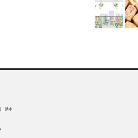
雨・洪水
波