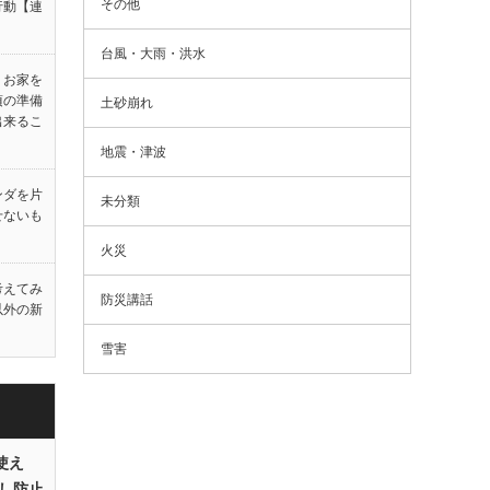
その他
行動【連
台風・大雨・洪水
！お家を
頃の準備
土砂崩れ
出来るこ
地震・津波
ンダを片
未分類
せないも
火災
考えてみ
防災講話
以外の新
雪害
使え
し防止