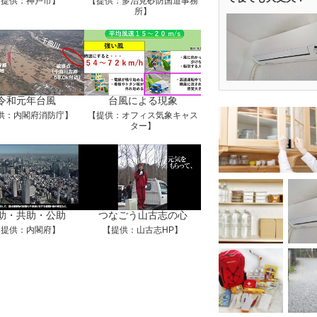
【提供：神戸市】
【提供：多治見砂防国道事務
所】
令和元年台風
台風による現象
供：内閣府消防庁】
【提供：オフィス気象キャス
ター】
助・共助・公助
つなごう山古志の心
【提供：内閣府】
【提供：山古志HP】