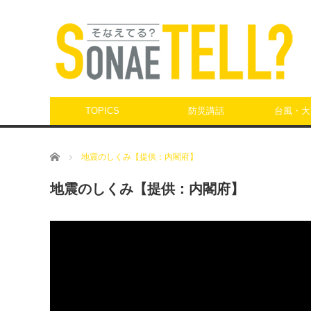
TOPICS
防災講話
台風・大
ホーム
地震のしくみ【提供：内閣府】
地震のしくみ【提供：内閣府】