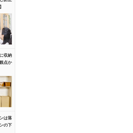
】
に収納
観点か
ンは落
ンの下