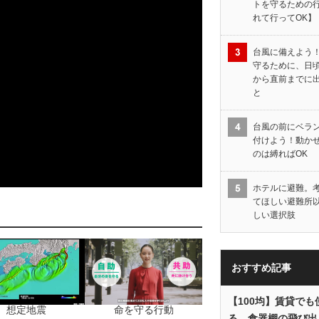
トを守るための
れて行ってOK】
台風に備えよう
守るために、日
から直前までに
と
台風の前にベラ
付けよう！動か
のは縛ればOK
ホテルに避難。
てほしい避難所
しい選択肢
おすすめ記事
【100均】賃貸でも
想定地震
命を守る行動
る、食器棚の飛び出