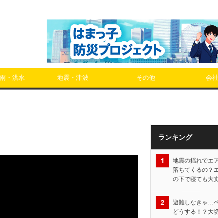
雨・洪水
地震・津波
その他
会
ランキング
地震の揺れでエ
落ちてくるの？
の下で寝ても大
避難しなきゃ…
どうする！？大