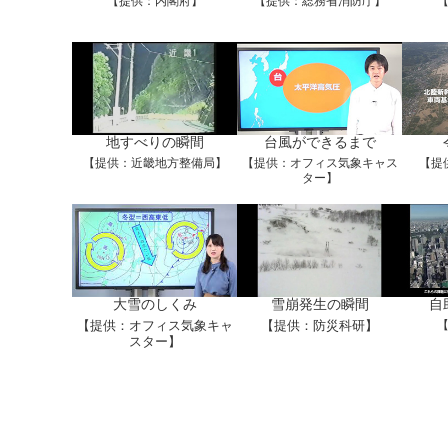
【提供：内閣府】
【提供：総務省消防庁】
地すべりの瞬間
台風ができるまで
【提供：近畿地方整備局】
【提供：オフィス気象キャス
【提
ター】
大雪のしくみ
雪崩発生の瞬間
自
【提供：オフィス気象キャ
【提供：防災科研】
スター】