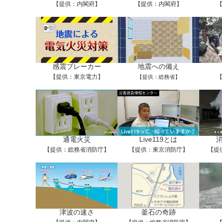
【提供：内閣府】
【提供：内閣府】
感震ブレーカー
地震への備え
【提供：東京電力】
【提供：総務省】
通電火災
Live119とは
【提供：総務省消防庁】
【提供：東京消防庁】
【提
津波の速さ
釜石の奇跡