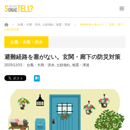
ホーム
台風・大雨・洪水
,
土砂崩れ
,
地震・津波
避難経路を塞がない。玄関・廊下
の防災対策
台風・大雨・洪水
避難経路を塞がない。玄関・廊下の防災対策
2025/12/15
台風・大雨・洪水
,
土砂崩れ
,
地震・津波